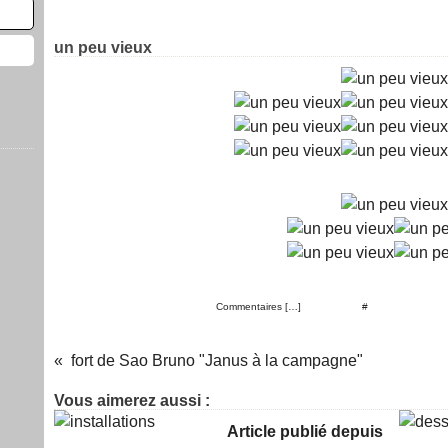
30 mai 2026
un peu vieux
Posté par christian lefevr à 16:05 -
Commentaires [
…
]
- Permalien [
#
]
fort de Sao Bruno "Janus à la campagne"
Vous aimerez aussi :
Article publié depuis