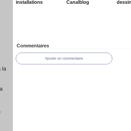
installations
Canalblog
dessin
Commentaires
Ajouter un commentaire
 la
a