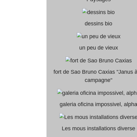
dessins bio
un peu de vieux
fort de Sao Bruno Caxias "Janus à
campagne"
galeria oficina impossivel, alph
Les mous installations diverse