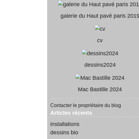
galerie du Haut pavé paris 201
cv
dessins2024
Mac Bastille 2024
Contacter le propriétaire du blog
Articles récents
installations
dessins bio