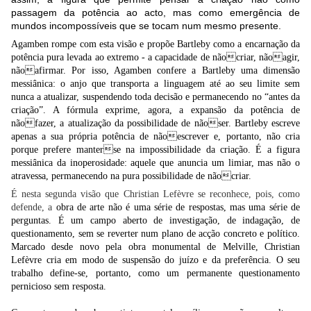
passagem da potência ao acto, mas como emergência de
mundos incompossíveis que se tocam num mesmo presente.
Agamben rompe com esta visão e propõe
Bartleby como a encarnação da
potência pura levada ao extremo - a capacidade de nãocriar, nãoagir,
nãoafirmar. Por isso, Agamben confere a Bartleby uma dimensão
messiânica
: o anjo que transporta a linguagem até ao seu limite sem
nunca a atualizar, suspendendo toda decisão e permanecendo no “antes da
criação”. A fórmula exprime, agora, a expansão da potência de
nãofazer, a atualização da possibilidade de nãoser. Bartleby escreve
apenas a sua própria potência de nãoescrever e, portanto, não cria
porque prefere manterse na impossibilidade da criação. É a figura
messiânica da inoperosidade: aquele que anuncia um limiar, mas não o
atravessa, permanecendo na pura possibilidade de nãocriar.
É nesta segunda visão que Christian Lefèvre se reconhece, pois, como
defende, a
obra de arte não é uma série de respostas, mas uma série de
perguntas. É um campo aberto de investigação, de indagação, de
questionamento, sem se reverter num plano de acção concreto e político.
Marcado desde novo pela obra monumental de Melville, Christian
Lefèvre cria em modo de suspensão do juízo e da preferência. O seu
trabalho define-se, portanto, como um permanente questionamento
pernicioso
sem resposta.