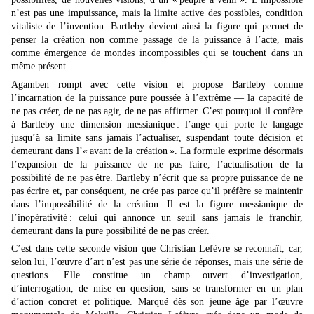
n’est pas une impuissance, mais la limite active des possibles, condition
vitaliste de l’invention. Bartleby devient ainsi la figure qui permet de
penser la création non comme passage de la puissance à l’acte, mais
comme émergence de mondes incompossibles qui se touchent dans un
même présent.
Agamben rompt avec cette vision et propose Bartleby comme
l’incarnation de la puissance pure poussée à l’extrême — la capacité de
ne pas créer, de ne pas agir, de ne pas affirmer. C’est pourquoi il confère
à Bartleby une dimension messianique : l’ange qui porte le langage
jusqu’à sa limite sans jamais l’actualiser, suspendant toute décision et
demeurant dans l’« avant de la création ». La formule exprime désormais
l’expansion de la puissance de ne pas faire, l’actualisation de la
possibilité de ne pas être. Bartleby n’écrit que sa propre puissance de ne
pas écrire et, par conséquent, ne crée pas parce qu’il préfère se maintenir
dans l’impossibilité de la création. Il est la figure messianique de
l’inopérativité : celui qui annonce un seuil sans jamais le franchir,
demeurant dans la pure possibilité de ne pas créer.
C’est dans cette seconde vision que Christian Lefèvre se reconnaît, car,
selon lui, l’œuvre d’art n’est pas une série de réponses, mais une série de
questions. Elle constitue un champ ouvert d’investigation,
d’interrogation, de mise en question, sans se transformer en un plan
d’action concret et politique. Marqué dès son jeune âge par l’œuvre