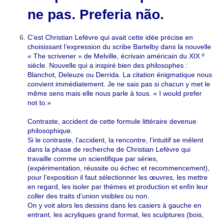
ne pas. Preferia não.
C’est Christian Lefèvre qui avait cette idée précise en
choisissant l’expression du scribe Bartelby dans la nouvelle
« The scrivener » de Melville, écrivain américain du XIX º
siècle. Nouvelle qui a inspiré bien des philosophes :
Blanchot, Deleuze ou Derrida. La citation énigmatique nous
convient immédiatement. Je ne sais pas si chacun y met le
même sens mais elle nous parle à tous. « I would prefer
not to.»
Contraste, accident de cette formule littéraire devenue
philosophique.
Si le contraste, l’accident, la rencontre, l’intuitif se mêlent
dans la phase de recherche de Christian Lefèvre qui
travaille comme un scientifique par séries,
(expérimentation, réussite ou échec et recommencement),
pour l’exposition il faut sélectionner les œuvres, les mettre
en regard, les isoler par thèmes et production et enfin leur
coller des traits d’union visibles ou non.
On y voit alors les dessins dans les casiers à gauche en
entrant, les acryliques grand format, les sculptures (bois,