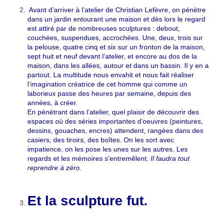
Avant d’arriver à l’atelier de Christian Lefèvre, on pénètre
dans un jardin entourant une maison et dès lors le regard
est attiré par de nombreuses sculptures : debout,
couchées, suspendues, accrochées. Une, deux, trois sur
la pelouse, quatre cinq et six sur un fronton de la maison,
sept huit et neuf devant l’atelier, et encore au dos de la
maison, dans les allées, autour et dans un bassin. Il y en a
partout. La multitude nous envahit et nous fait réaliser
l’imagination créatrice de cet homme qui comme un
laborieux passe des heures par semaine, depuis des
années, à créer.
En pénétrant dans l’atelier, quel plaisir de découvrir des
espaces où des séries importantes d’oeuvres (peintures,
dessins, gouaches, encres) attendent, rangées dans des
casiers, des tiroirs, des boîtes. On les sort avec
impatience, on les pose les unes sur les autres. Les
regards et les mémoires s’entremêlent.
Il faudra tout
reprendre à zéro.
Et la sculpture fut.