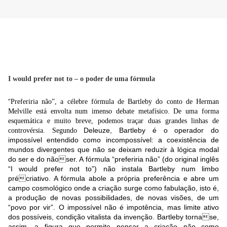
I would prefer not to – o poder de uma fórmula
“
Preferiria não”, a célebre fórmula de Bartleby do conto de Herman
Melville está envolta num imenso debate metafísico. De uma forma
esquemática e muito breve, podemos traçar duas grandes linhas de
Deleuze
, Bartleby é o operador do
controvérsia. Segundo
impossível
entendido como incompossível: a coexistência de
mundos divergentes que não se deixam reduzir à lógica modal
do ser e do nãoser. A fórmula “preferiria não” (do original inglês
“I would prefer not to”) não instala Bartleby num limbo
précriativo. A fórmula abole a própria preferência e abre um
campo cosmológico onde a criação surge como fabulação, isto é,
a produção de novas possibilidades, de novas visões, de um
“povo por vir”. O impossível não é impotência, mas limite ativo
dos possíveis, condição vitalista da invenção. Bartleby tornase,
assim, a figura que permite pensar a criação não como