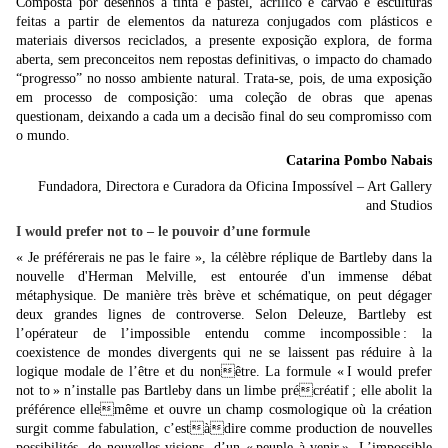
Composta por desenhos a tinta e pastel, acrílico e carvão e esculturas
feitas a partir de elementos da natureza conjugados com plásticos e
materiais diversos reciclados, a presente exposição explora, de forma
aberta, sem preconceitos nem repostas definitivas, o impacto do chamado
“progresso” no nosso ambiente natural. Trata-se, pois, de uma exposição
em processo de composição: uma coleção de obras que apenas
questionam, deixando a cada um a decisão final do seu compromisso com
o mundo.
Catarina Pombo Nabais
Fundadora, Directora e Curadora da Oficina Impossível – Art Gallery
and Studios
I would prefer not to – le pouvoir d’une formule
« Je préférerais ne pas le faire », la célèbre réplique de Bartleby dans la
nouvelle d'Herman Melville, est entourée d'un immense débat
métaphysique. De manière très brève et schématique, on peut dégager
deux grandes lignes de controverse. Selon Deleuze, Bartleby est
l’opérateur de l’impossible entendu comme incompossible : la
coexistence de mondes divergents qui ne se laissent pas réduire à la
logique modale de l’être et du nonêtre. La formule « I would prefer
not to » n’installe pas Bartleby dans un limbe précréatif ; elle abolit la
préférence ellemême et ouvre un champ cosmologique où la création
surgit comme fabulation, c’estàdire comme production de nouvelles
possibilités, de nouvelles visions, d’un « peuple à venir ». L’impossible