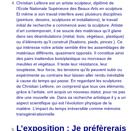
Christian Lefèvre est un artiste sculpteur, diplômé de
l’Ecole Nationale Supérieure des Beaux-Arts en sculpture.
Et même si son travail interfère avec plusieurs disciplines
(peinture, dessins, sculptures et installations), le travail
initial de recherche a commencé avec la sculpture. Artiste
d’art contemporain, il se soucie des matériaux qu’il glane
dans ses déambulations (métal, bois, végétaux, plastique)
ou d’éléments qu’il construit (fixations, pieds, pinces ). Ce
qui intéresse notre artiste semble être les assemblages de
matériaux différents, quasiment opposés. Il constitue ainsi
des pairs inattendus bois/plastique ou morceaux de
meubles et végétaux. Il teste leur résistance, leur
souplesse, leur force, les tensions qu’ils peuvent subir ou
expérimente au contraire leur laisser-aller rendu inévitable
à cause du temps qui passe. En regardant les sculptures
de Christian Lefèvre, on comprend que tous ces éléments,
grâce à l’artiste, ont acquis un nouveau statut, pour ne pas
dire une nouvelle vie. Dans sa recherche artistique il y a un
aspect scientifique qui est l’évolution physique de la
matière. L’impact du temps irréversible comme mémoire
transgénérationnelle.
L’exposition : Je préfèrerais