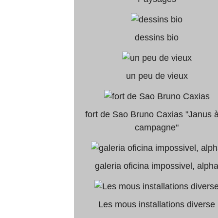
dessins bio
un peu de vieux
fort de Sao Bruno Caxias "Janus à
campagne"
galeria oficina impossivel, alph
Les mous installations diverse