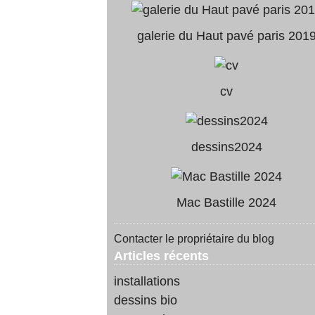
galerie du Haut pavé paris 201
cv
dessins2024
Mac Bastille 2024
Contacter le propriétaire du blog
Articles récents
installations
dessins bio