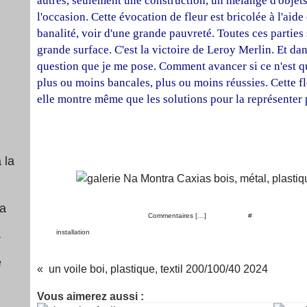
autres, seulement une construction, un mélange d'objet
l'occasion. Cette évocation de fleur est bricolée à l'aide
banalité, voir d'une grande pauvreté. Toutes ces partie
grande surface. C'est la victoire de Leroy Merlin. Et dan
question que je me pose. Comment avancer si ce n'est qu
plus ou moins bancales, plus ou moins réussies. Cette fleu
elle montre même que les solutions pour la représenter 
 la
Posté par christian lefevr à 10:49 -
Commentaires [
…
]
- Permalien [
#
]
a
Tags:
installation
un voile boi, plastique, textil 200/100/40 2024
Vous aimerez aussi :